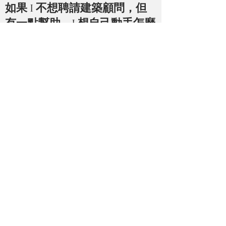
如果 I 不想聘請建築顧問，但
有一點幫助，I 想自己動手怎麼
辦？
我們還提供按小時收費的諮詢服務。所以我們
可以坐下來聊聊您的項目並回答您的任何問
題。
聘請 a 貴嗎
施工顧問？
如果有人向您收費並且無法提供良好的服務，
那將是昂貴的。如果一位優秀的顧問能夠按
時、按預算完成項目並達到預期的質量，那麼
您付出的每一分錢都是值得的。如果沒有看到
您的項目，就規模、要求和時間表而言，很難
告訴您我們的費用是多少。在任何情況下，讓
我們知道您的項目，我們可以為您制定一個很